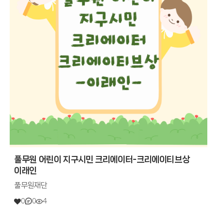
풀무원 어린이 지구시민 크리에이터-크리에이티브상
이래인
풀무원재단
0
0
4