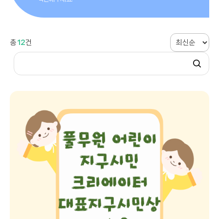
총
12
건