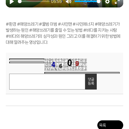
05:55
Play
Mute
Settings
Enter
fulls
#환경 #해양쓰레기 #물범 이범 #샤인맨 #샤인에너지 #해양쓰레기가
발생하는 원인 #해양쓰레기를 줄일 수 있는 방법 #바다를 지키는 사람
#바다의 해양쓰레기의 심각성과 원인 그리고 이를 해결하기 위한 방법에
대해 알려주는 영상입니다.
댓글
등록
목록