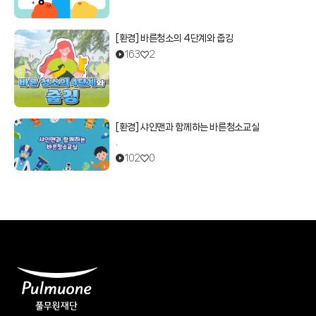
[환경] 바른청소의 4단계와 줍깅
163
2
[환경] 샤인맨과 함께하는 바른청소교실
.
102
0