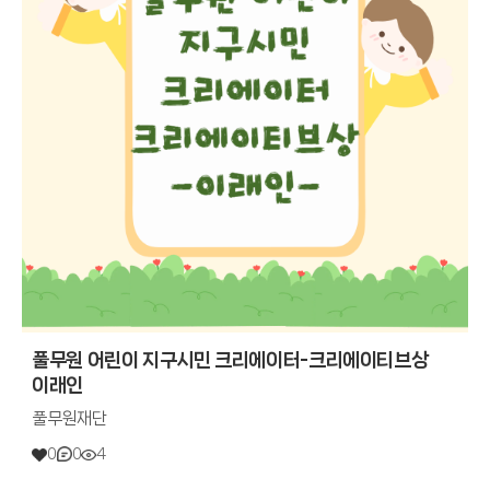
풀무원 어린이 지구시민 크리에이터-크리에이티브상
이래인
풀무원재단
0
0
4