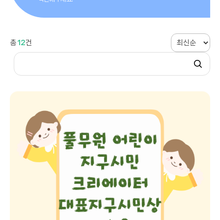
총
12
건